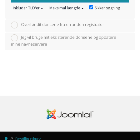
Sikker søgning
Inkluder TLD'er
Maksimal længde
Overfør dit domæne fra en anden registrator
Jeg vil bruge mit eksisterende domæne og opdatere
mine navneservere
Bestillingskurv